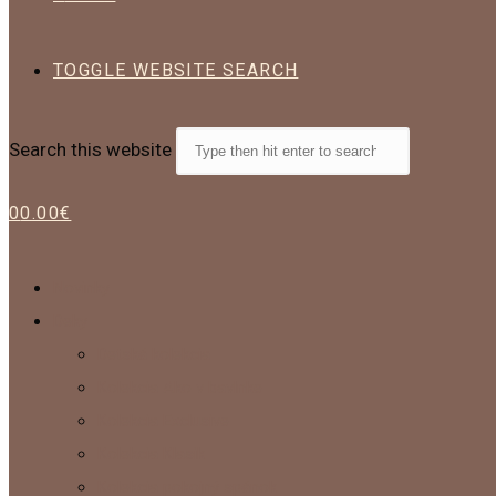
TOGGLE WEBSITE SEARCH
Search this website
0
0.00
€
Novinky
Deky
Detská kolekcia
Kolekcia Ako v bavlnke
Kolekcia Exclusive
Kolekcia Klasik
Kolekcia pokojný spánok