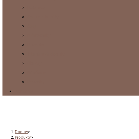
Rukavice
Svetre a kabáty
Sety
Náhrdelníky
Prívesky
Interiérové doplnky
Obrazy
Náušnice
Ponožky
Kontakty
Čiapky a klobúky
Domov
>
Produkty
>