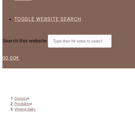
TOGGLE WEBSITE SEARCH
Search this website
0
0.00
€
Vlnené deky
Domov
>
Produkty
>
Vlnené deky