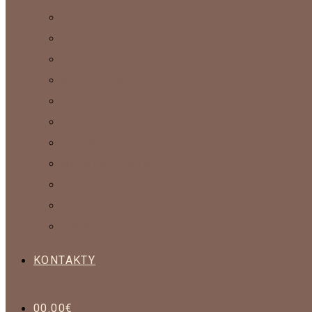
PAPUČE
ŠÁLE A PELERÍNY
RUKAVICE
SVETRE A KABÁTY
SETY
NÁHRDELNÍKY
PRÍVESKY
INTERIÉROVÉ DOPLNKY
OBRAZY
NÁUŠNICE
PONOŽKY
KONTAKTY
0
0.00
€