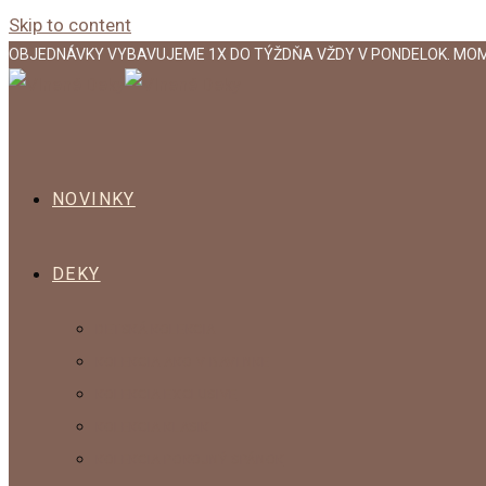
Skip to content
OBJEDNÁVKY VYBAVUJEME 1X DO TÝŽDŇA VŽDY V PONDELOK. MO
NOVINKY
DEKY
DETSKÁ KOLEKCIA
KOLEKCIA AKO V BAVLNKE
KOLEKCIA EXCLUSIVE
KOLEKCIA KLASIK
KOLEKCIA POKOJNÝ SPÁNOK