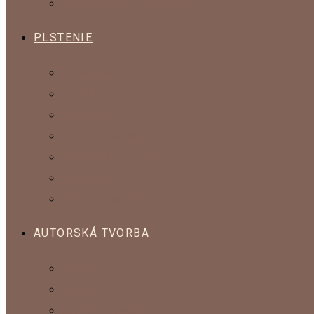
KOLEKCIA SPESTRI SI DOMOV
PLSTENIE
ČESANÁ VLNA
MYKANÁ VLNA
OZDOBNÉ VLÁKNA
SADY NA PLSTENIE
POMÔCKY NA PLSTENIE
KOMPONENTY
VLNA NA ŠTRIKOVANIE
AUTORSKÁ TVORBA
BROŠŇE
KABELKY
ČIAPKY A KLOBÚKY