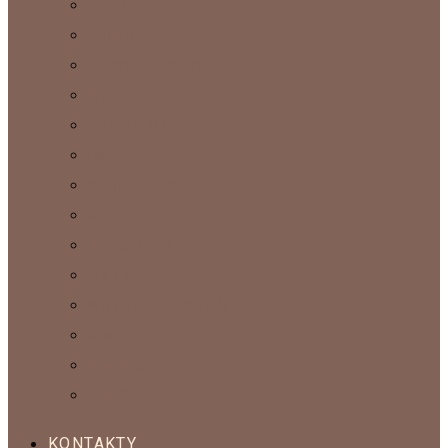
BROŠŇE
KABELKY
ČIAPKY A KLOBÚKY
PAPUČE
ŠÁLE A PELERÍNY
RUKAVICE
SVETRE A KABÁTY
SETY
NÁHRDELNÍKY
PRÍVESKY
INTERIÉROVÉ DOPLNKY
OBRAZY
NÁUŠNICE
PONOŽKY
KONTAKTY