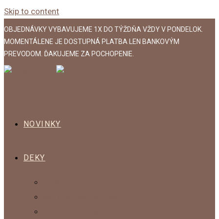
Skip to content
OBJEDNÁVKY VYBAVUJEME 1X DO TÝŽDŇA VŽDY V PONDELOK.
MOMENTÁLENE JE DOSTUPNÁ PLATBA LEN BANKOVÝM
PREVODOM. ĎAKUJEME ZA POCHOPENIE.
NOVINKY
DEKY
DETSKÁ KOLEKCIA
KOLEKCIA AKO V BAVLNKE
KOLEKCIA EXCLUSIVE