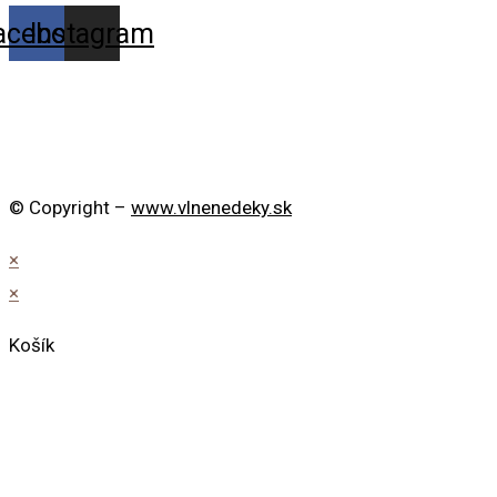
acebook
Instagram
© Copyright –
www.vlnenedeky.sk
×
×
Košík