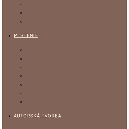
KOLEKCIA KLASIK
KOLEKCIA POKOJNÝ SPÁNOK
KOLEKCIA SPESTRI SI DOMOV
PLSTENIE
ČESANÁ VLNA
MYKANÁ VLNA
OZDOBNÉ VLÁKNA
SADY NA PLSTENIE
POMÔCKY NA PLSTENIE
KOMPONENTY
VLNA NA ŠTRIKOVANIE
AUTORSKÁ TVORBA