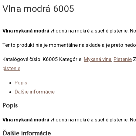
Vlna modrá 6005
Vlna mykaná modrá
vhodná na mokré a suché plstenie. N
Tento produkt nie je momentálne na sklade a je preto nedo
Katalógové číslo:
K6005
Kategórie:
Mykaná vlna
,
Plstenie
Z
plstenie
Popis
Ďalšie informácie
Popis
Vlna mykaná modrá
vhodná na mokré a suché plstenie. N
Ďalšie informácie