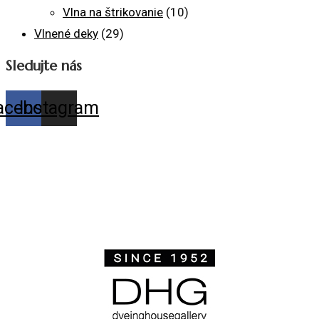
Vlna na štrikovanie
(10)
Vlnené deky
(29)
Sledujte nás
acebook
Instagram