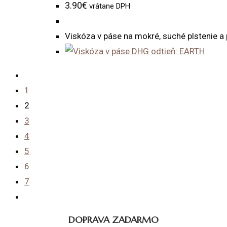
3.90
€
vrátane DPH
Viskóza v páse na mokré, suché plstenie a 
1
2
3
4
5
6
7
DOPRAVA ZADARMO