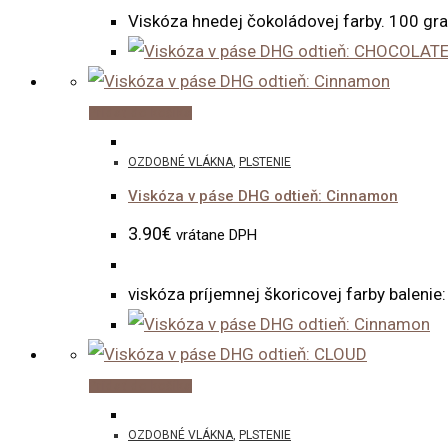
Viskóza hnedej čokoládovej farby. 100 g
Pridať do košíka
OZDOBNÉ VLÁKNA
,
PLSTENIE
Viskóza v páse DHG odtieň: Cinnamon
3.90
€
vrátane DPH
viskóza príjemnej škoricovej farby balenie
Pridať do košíka
OZDOBNÉ VLÁKNA
,
PLSTENIE