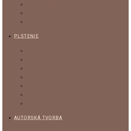
KOLEKCIA KLASIK
KOLEKCIA POKOJNÝ SPÁNOK
KOLEKCIA SPESTRI SI DOMOV
PLSTENIE
ČESANÁ VLNA
MYKANÁ VLNA
OZDOBNÉ VLÁKNA
SADY NA PLSTENIE
POMÔCKY NA PLSTENIE
KOMPONENTY
VLNA NA ŠTRIKOVANIE
AUTORSKÁ TVORBA