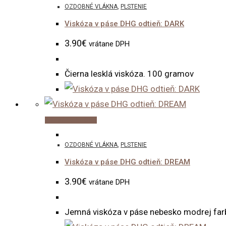
OZDOBNÉ VLÁKNA
,
PLSTENIE
Viskóza v páse DHG odtieň: DARK
3.90
€
vrátane DPH
Čierna lesklá viskóza. 100 gramov
Pridať do košíka
OZDOBNÉ VLÁKNA
,
PLSTENIE
Viskóza v páse DHG odtieň: DREAM
3.90
€
vrátane DPH
Jemná viskóza v páse nebesko modrej farb