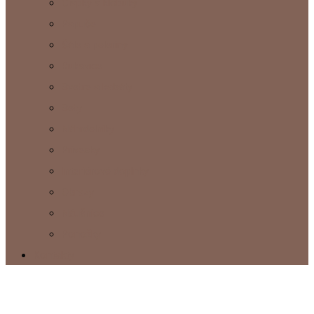
Čiapky a klobúky
Papuče
Šále a peleríny
Rukavice
Svetre a kabáty
Sety
Náhrdelníky
Prívesky
Interiérové doplnky
Obrazy
Náušnice
Ponožky
Kontakty