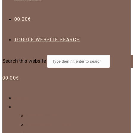
0
0.00
€
TOGGLE WEBSITE SEARCH
Search this website
0
0.00
€
Novinky
Deky
Detská kolekcia
Kolekcia Ako v bavlnke