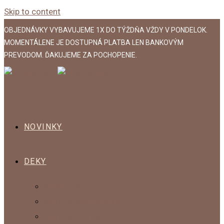
Skip to content
OBJEDNÁVKY VYBAVUJEME 1X DO TÝŽDŇA VŽDY V PONDELOK.
MOMENTÁLENE JE DOSTUPNÁ PLATBA LEN BANKOVÝM
PREVODOM. ĎAKUJEME ZA POCHOPENIE.
NOVINKY
DEKY
DETSKÁ KOLEKCIA
KOLEKCIA AKO V BAVLNKE
KOLEKCIA EXCLUSIVE