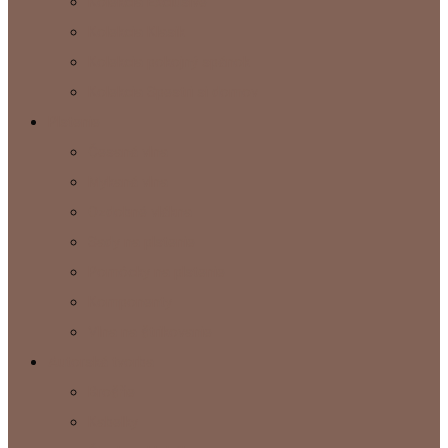
Kolekcia Exclusive
Kolekcia Klasik
Kolekcia pokojný spánok
Kolekcia Spestri si domov
Plstenie
Česaná vlna
Mykaná vlna
Ozdobné vlákna
Sady na plstenie
Pomôcky na plstenie
Komponenty
Vlna na štrikovanie
Autorská tvorba
Brošňe
Kabelky