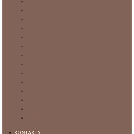
BROŠŇE
KABELKY
ČIAPKY A KLOBÚKY
PAPUČE
ŠÁLE A PELERÍNY
RUKAVICE
SVETRE A KABÁTY
SETY
NÁHRDELNÍKY
PRÍVESKY
INTERIÉROVÉ DOPLNKY
OBRAZY
NÁUŠNICE
PONOŽKY
KONTAKTY