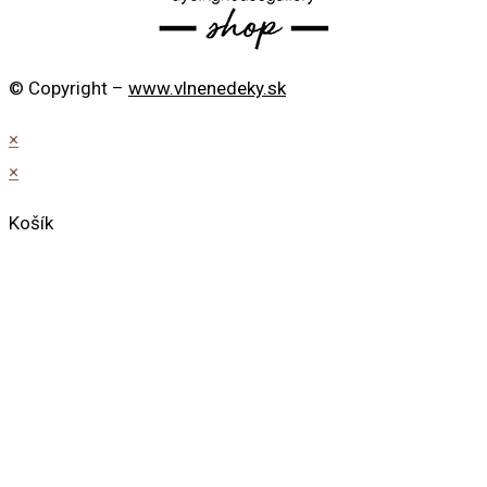
© Copyright –
www.vlnenedeky.sk
×
×
Košík