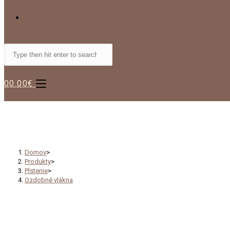
TOGGLE
Search
WEBSITE
this
website
0
0.00
€
SEARCH
Ozdobné vlákna
Domov
>
Produkty
>
Plstenie
>
Ozdobné vlákna