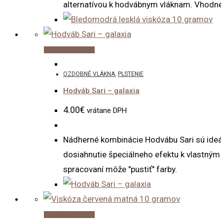
alternatívou k hodvábnym vláknam. Vhodné 
Pridať do košíka
OZDOBNÉ VLÁKNA
,
PLSTENIE
Hodváb Sari – galaxia
4.00
€
vrátane DPH
Nádherné kombinácie Hodvábu Sari sú ideáln
dosiahnutie špeciálneho efektu k vlastný
spracovaní môže "pustiť" farby.
Pridať do košíka