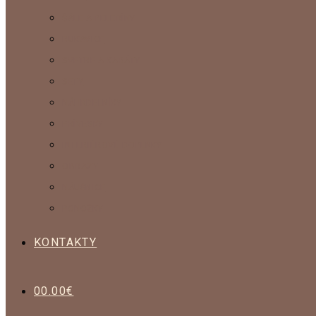
ŠÁLE A PELERÍNY
RUKAVICE
SVETRE A KABÁTY
SETY
NÁHRDELNÍKY
PRÍVESKY
INTERIÉROVÉ DOPLNKY
OBRAZY
NÁUŠNICE
PONOŽKY
KONTAKTY
0
0.00
€