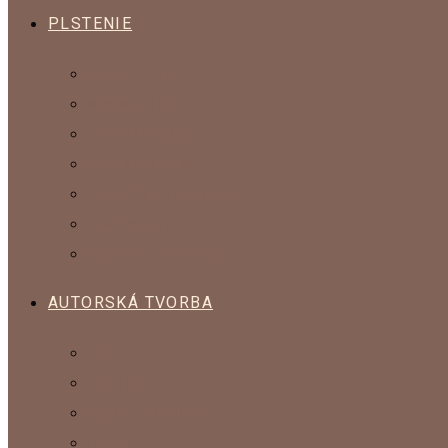
PLSTENIE
ČESANÁ VLNA
MYKANÁ VLNA
OZDOBNÉ VLÁKNA
SADY NA PLSTENIE
POMÔCKY NA PLSTENIE
KOMPONENTY
VLNA NA ŠTRIKOVANIE
AUTORSKÁ TVORBA
BROŠŇE
KABELKY
ČIAPKY A KLOBÚKY
PAPUČE