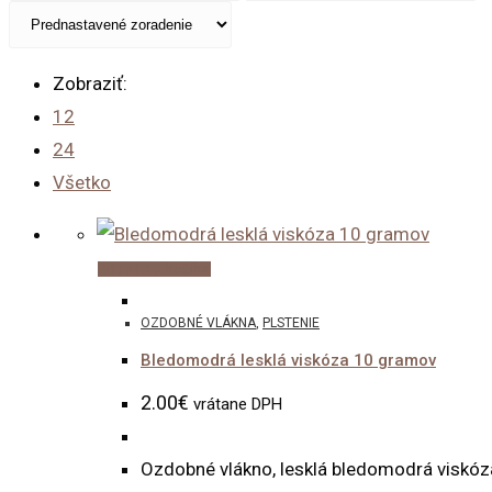
cena
cena
Zobraziť:
12
24
Všetko
Pridať do košíka
OZDOBNÉ VLÁKNA
,
PLSTENIE
Bledomodrá lesklá viskóza 10 gramov
2.00
€
vrátane DPH
Ozdobné vlákno, lesklá bledomodrá viskóza