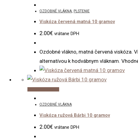
OZDOBNÉ VLÁKNA
,
PLSTENIE
Viskóza červená matná 10 gramov
2.00
€
vrátane DPH
Ozdobné vlákno, matná červená viskóza. Vi
alternatívou k hodvábnym vláknam. Vhodné 
Pridať do košíka
OZDOBNÉ VLÁKNA
Viskóza ružová Bárbi 10 gramov
2.00
€
vrátane DPH