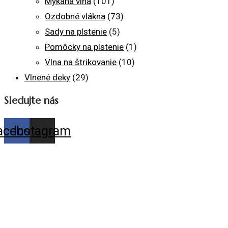
Mykaná vlna
(101)
Ozdobné vlákna
(73)
Sady na plstenie
(5)
Pomôcky na plstenie
(1)
Vlna na štrikovanie
(10)
Vlnené deky
(29)
Sledujte nás
acebook
Instagram