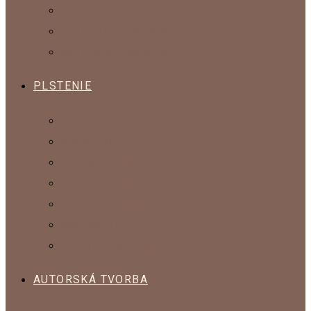
KOLEKCIA KLASIK
KOLEKCIA POKOJNÝ SPÁNOK
KOLEKCIA SPESTRI SI DOMOV
PLSTENIE
ČESANÁ VLNA
MYKANÁ VLNA
OZDOBNÉ VLÁKNA
SADY NA PLSTENIE
POMÔCKY NA PLSTENIE
KOMPONENTY
VLNA NA ŠTRIKOVANIE
AUTORSKÁ TVORBA