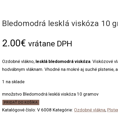
Bledomodrá lesklá viskóza 10 
2.00
€
vrátane DPH
Ozdobné vlákno,
lesklá bledomodrá viskóza
.
Viskózové vl
hodvábnym vláknam.
Vhodné na mokré aj suché plstenie, a
1 na sklade
množstvo Bledomodrá lesklá viskóza 10 gramov
PRIDAŤ DO KOŠÍKA
Katalógové číslo:
V 6008
Kategórie:
Ozdobné vlákna
,
Plste