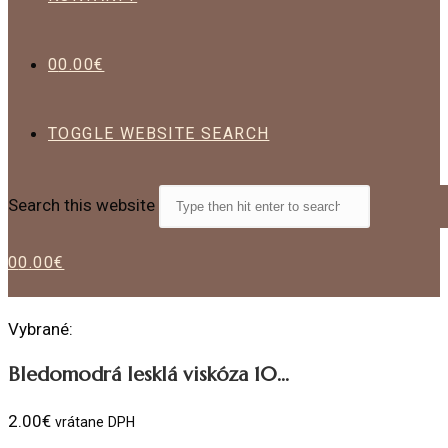
0
0.00
€
TOGGLE WEBSITE SEARCH
Search this website
0
0.00
€
Vybrané:
Bledomodrá lesklá viskóza 10…
2.00
€
vrátane DPH