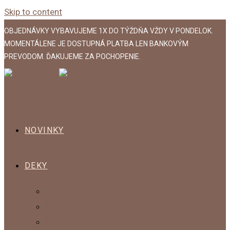
Skip to content
OBJEDNÁVKY VYBAVUJEME 1X DO TÝŽDŇA VŽDY V PONDELOK.
MOMENTÁLENE JE DOSTUPNÁ PLATBA LEN BANKOVÝM
PREVODOM. ĎAKUJEME ZA POCHOPENIE.
NOVINKY
DEKY
DETSKÁ KOLEKCIA
KOLEKCIA AKO V BAVLNKE
KOLEKCIA EXCLUSIVE