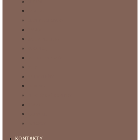
BROŠŇE
KABELKY
ČIAPKY A KLOBÚKY
PAPUČE
ŠÁLE A PELERÍNY
RUKAVICE
SVETRE A KABÁTY
SETY
NÁHRDELNÍKY
PRÍVESKY
INTERIÉROVÉ DOPLNKY
OBRAZY
NÁUŠNICE
PONOŽKY
KONTAKTY