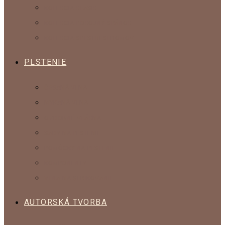
KOLEKCIA KLASIK
KOLEKCIA POKOJNÝ SPÁNOK
KOLEKCIA SPESTRI SI DOMOV
PLSTENIE
ČESANÁ VLNA
MYKANÁ VLNA
OZDOBNÉ VLÁKNA
SADY NA PLSTENIE
POMÔCKY NA PLSTENIE
KOMPONENTY
VLNA NA ŠTRIKOVANIE
AUTORSKÁ TVORBA