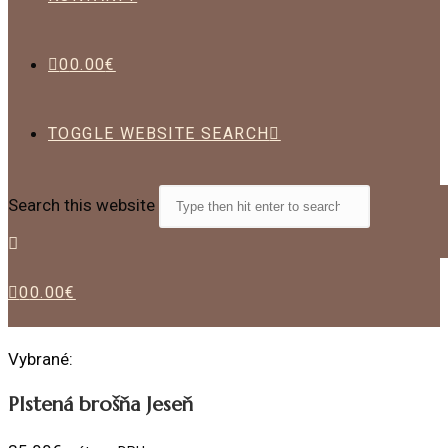
0
0.00
€
TOGGLE WEBSITE SEARCH
Search this website
0
0.00
€
Vybrané:
Plstená brošňa Jeseň