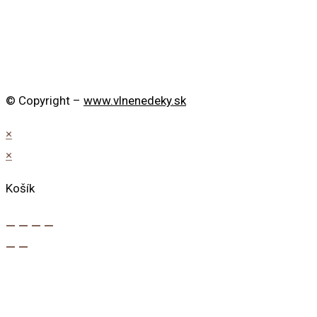
© Copyright –
www.vlnenedeky.sk
×
×
Košík