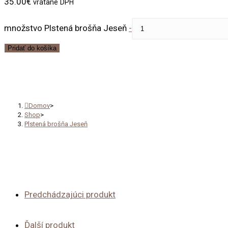
35.00
€
vrátane DPH
množstvo Plstená brošňa Jeseň
-
Pridať do košíka
Plstená brošňa Jeseň
Domov
>
Shop
>
Plstená brošňa Jeseň
Predchádzajúci produkt
Ďalší produkt