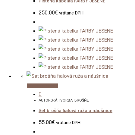
Plstená kabelka FARBY JESENE
250.00
€
vrátane DPH
Pridať do košíka
AUTORSKÁ TVORBA
,
BROŠŇE
Set brošňa fialová ruža a náušnice
55.00
€
vrátane DPH