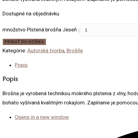
Dostupné na objednávku
množstvo Plstená brošňa Jeseň
-
PRIDAŤ DO KOŠÍKA
Kategórie:
Autorská tvorba
,
Brošňe
Popis
Popis
Brošna je vyrobená technikou mokrého plstenia z vlny, hodv
bohato vyšívaná kvalitným rokajlom. Zapínanie je pomoc
Opens in a new window