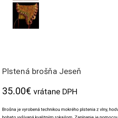
Plstená brošňa Jeseň
35.00
€
vrátane DPH
Brošna je vyrobená technikou mokrého plstenia z vlny, hodv
bohato vyšívaná kvalitným rokajlom. Zapínanie je pomoc