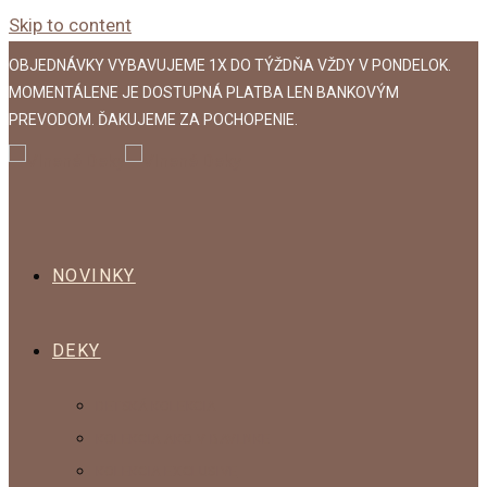
Skip to content
OBJEDNÁVKY VYBAVUJEME 1X DO TÝŽDŇA VŽDY V PONDELOK.
MOMENTÁLENE JE DOSTUPNÁ PLATBA LEN BANKOVÝM
PREVODOM. ĎAKUJEME ZA POCHOPENIE.
NOVINKY
DEKY
DETSKÁ KOLEKCIA
KOLEKCIA AKO V BAVLNKE
KOLEKCIA EXCLUSIVE