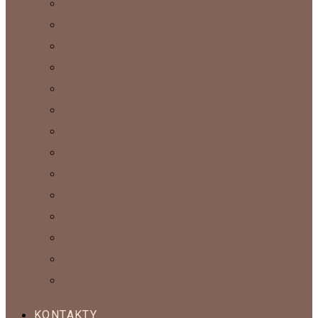
BROŠŇE
KABELKY
ČIAPKY A KLOBÚKY
PAPUČE
ŠÁLE A PELERÍNY
RUKAVICE
SVETRE A KABÁTY
SETY
NÁHRDELNÍKY
PRÍVESKY
INTERIÉROVÉ DOPLNKY
OBRAZY
NÁUŠNICE
PONOŽKY
KONTAKTY