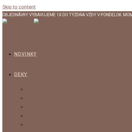
Skip to content
OBJEDNÁVKY VYBAVUJEME 1X DO TÝŽDŇA VŽDY V PONDELOK. MO
NOVINKY
DEKY
DETSKÁ KOLEKCIA
KOLEKCIA AKO V BAVLNKE
KOLEKCIA EXCLUSIVE
KOLEKCIA KLASIK
KOLEKCIA POKOJNÝ SPÁNOK