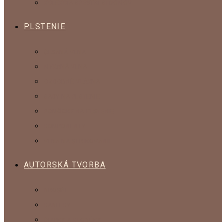
KOLEKCIA SPESTRI SI DOMOV
PLSTENIE
ČESANÁ VLNA
MYKANÁ VLNA
OZDOBNÉ VLÁKNA
SADY NA PLSTENIE
POMÔCKY NA PLSTENIE
KOMPONENTY
VLNA NA ŠTRIKOVANIE
AUTORSKÁ TVORBA
BROŠŇE
KABELKY
ČIAPKY A KLOBÚKY