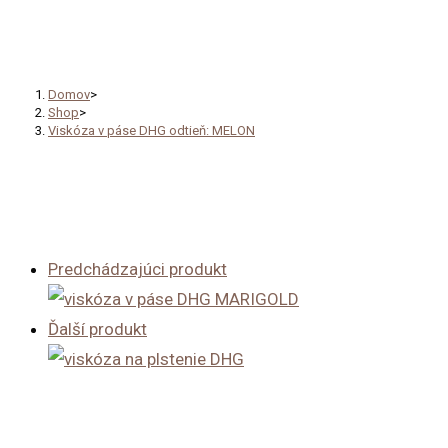
Viskóza v páse DHG odtieň: 
Domov
>
Shop
>
Viskóza v páse DHG odtieň: MELON
Predchádzajúci produkt
Ďalší produkt