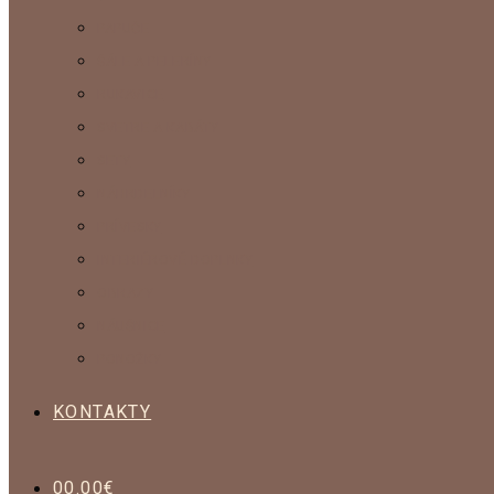
PAPUČE
ŠÁLE A PELERÍNY
RUKAVICE
SVETRE A KABÁTY
SETY
NÁHRDELNÍKY
PRÍVESKY
INTERIÉROVÉ DOPLNKY
OBRAZY
NÁUŠNICE
PONOŽKY
KONTAKTY
0
0.00
€