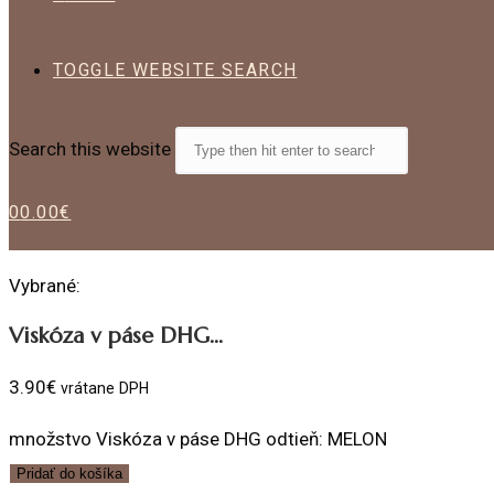
TOGGLE WEBSITE SEARCH
Search this website
0
0.00
€
Vybrané:
Viskóza v páse DHG…
3.90
€
vrátane DPH
množstvo Viskóza v páse DHG odtieň: MELON
Pridať do košíka