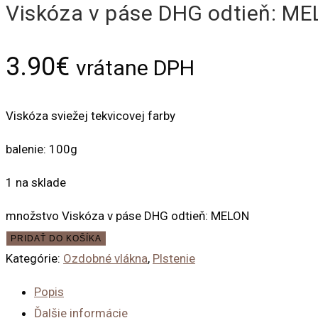
Viskóza v páse DHG odtieň: M
3.90
€
vrátane DPH
Viskóza sviežej tekvicovej farby
balenie: 100g
1 na sklade
množstvo Viskóza v páse DHG odtieň: MELON
PRIDAŤ DO KOŠÍKA
Kategórie:
Ozdobné vlákna
,
Plstenie
Popis
Ďalšie informácie