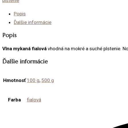
plstenie
Popis
Ďalšie informácie
Popis
Vlna mykaná fialová
vhodná na mokré a suché plstenie. N
Ďalšie informácie
Hmotnosť
100 g
,
500 g
Farba
fialová
Opens
in