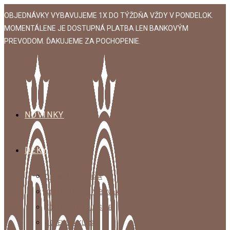
Skip
OBJEDNÁVKY VYBAVUJEME 1X DO TÝŽDŇA VŽDY V PONDELOK.
to
MOMENTÁLENE JE DOSTUPNÁ PLATBA LEN BANKOVÝM
content
PREVODOM. ĎAKUJEME ZA POCHOPENIE.
NOVINKY
DEKY
DETSKÁ KOLEKCIA
KOLEKCIA AKO V BAVLNKE
KOLEKCIA EXCLUSIVE
KOLEKCIA KLASIK