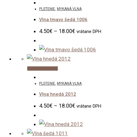
product
PLSTENIE
,
MYKANÁ VLNA
has
Vlna tmavo šedá 1006
multiple
variants.
4.50
€
–
18.00
€
vrátane DPH
The
options
may
be
This
Výber možností
chosen
product
PLSTENIE
,
MYKANÁ VLNA
on
has
the
Vlna hnedá 2012
multiple
product
variants.
4.50
€
–
18.00
€
vrátane DPH
page
The
options
may