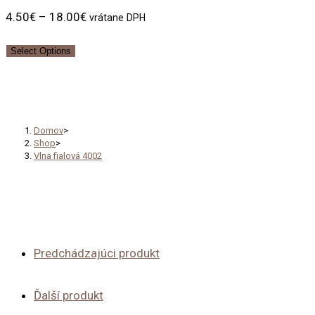
4.50
€
–
18.00
€
vrátane DPH
Select Options
Vlna fialová 4002
Domov
>
Shop
>
Vlna fialová 4002
Predchádzajúci produkt
Ďalší produkt