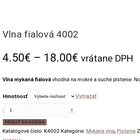
Vlna fialová 4002
4.50
€
–
18.00
€
vrátane DPH
Vlna mykaná fialová
vhodná na mokré a suché plstenie. N
Vymazať
Hmotnosť
množstvo
-
+
Vlna
PRIDAŤ DO KOŠÍKA
fialová
Katalógové číslo:
K4002
Kategórie:
Mykaná vlna
,
Plstenie
Z
4002