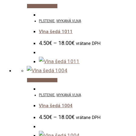
be
This
Výber možností
chosen
product
PLSTENIE
,
MYKANÁ VLNA
on
has
the
Vlna šedá 1011
multiple
product
variants.
4.50
€
–
18.00
€
vrátane DPH
page
The
options
may
be
This
Výber možností
chosen
product
PLSTENIE
,
MYKANÁ VLNA
on
has
the
Vlna šedá 1004
multiple
product
variants.
4.50
€
–
18.00
€
vrátane DPH
page
The
options