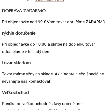
may
DOPRAVA ZADARMO
be
chosen
Pri objednávke nad 99 € Vám tovar doručíme ZADARMO.
on
rýchle doručenie
the
product
Pri objednávke do 10:00 a platbe na dobierku tovar
page
odosielame v ten istý deň.
tovar skladom
Tovar máme vždy na sklade. Ak hľadáte niečo špeciálne
neváhajte nás kontaktovať.
Veľkoobchod
Ponúkame veľkoobchodné zľavy určené pre