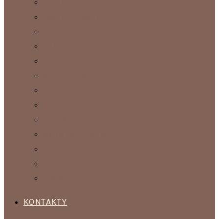
KABELKY
ČIAPKY A KLOBÚKY
PAPUČE
ŠÁLE A PELERÍNY
RUKAVICE
SVETRE A KABÁTY
SETY
NÁHRDELNÍKY
PRÍVESKY
INTERIÉROVÉ DOPLNKY
OBRAZY
NÁUŠNICE
PONOŽKY
KONTAKTY