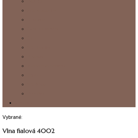
Papuče
Šále a peleríny
Rukavice
Svetre a kabáty
Sety
Náhrdelníky
Prívesky
Interiérové doplnky
Obrazy
Náušnice
Ponožky
Kontakty
Vybrané:
Vlna fialová 4002