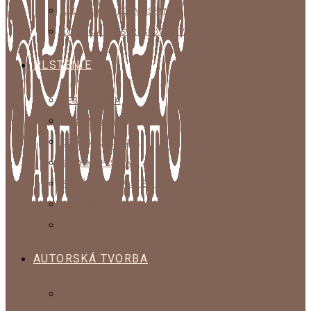
KOLEKCIA POKOJNÝ SPÁNOK
KOLEKCIA SPESTRI SI DOMOV
PLSTENIE
ČESANÁ VLNA
MYKANÁ VLNA
OZDOBNÉ VLÁKNA
SADY NA PLSTENIE
POMÔCKY NA PLSTENIE
KOMPONENTY
VLNA NA ŠTRIKOVANIE
AUTORSKÁ TVORBA
BROŠŇE