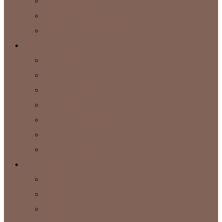
Kolekcia Klasik
Kolekcia pokojný spánok
Kolekcia Spestri si domov
Plstenie
Česaná vlna
Mykaná vlna
Ozdobné vlákna
Sady na plstenie
Pomôcky na plstenie
Komponenty
Vlna na štrikovanie
Autorská tvorba
Brošňe
Kabelky
Čiapky a klobúky