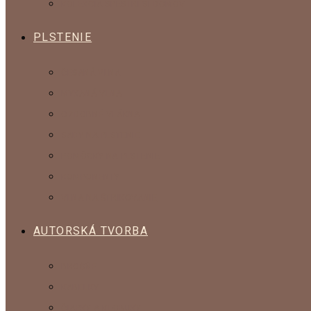
KOLEKCIA SPESTRI SI DOMOV
PLSTENIE
ČESANÁ VLNA
MYKANÁ VLNA
OZDOBNÉ VLÁKNA
SADY NA PLSTENIE
POMÔCKY NA PLSTENIE
KOMPONENTY
VLNA NA ŠTRIKOVANIE
AUTORSKÁ TVORBA
BROŠŇE
KABELKY
ČIAPKY A KLOBÚKY