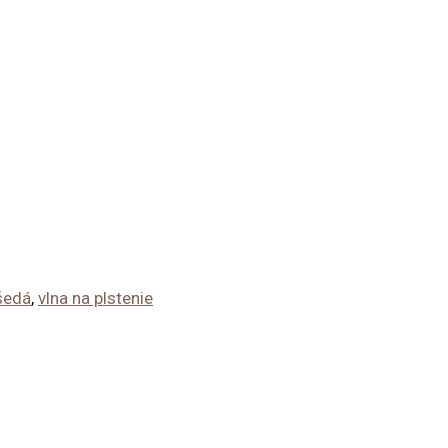
šedá
,
vlna na plstenie