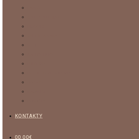
PAPUČE
ŠÁLE A PELERÍNY
RUKAVICE
SVETRE A KABÁTY
SETY
NÁHRDELNÍKY
PRÍVESKY
INTERIÉROVÉ DOPLNKY
OBRAZY
NÁUŠNICE
PONOŽKY
KONTAKTY
0
0.00
€