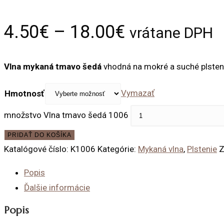
4.50
€
–
18.00
€
vrátane DPH
Vlna mykaná tmavo šedá
vhodná na mokré a suché plsten
Vymazať
Hmotnosť
množstvo Vlna tmavo šedá 1006
PRIDAŤ DO KOŠÍKA
Katalógové číslo:
K1006
Kategórie:
Mykaná vlna
,
Plstenie
Z
Popis
Ďalšie informácie
Popis