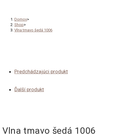
Vlna tmavo šedá 1006
Domov
>
Shop
>
Vlna tmavo šedá 1006
Predchádzajúci produkt
Ďalší produkt
Vlna tmavo šedá 1006