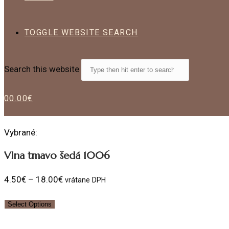
TOGGLE WEBSITE SEARCH
Search this website
0
0.00
€
Vybrané:
Vlna tmavo šedá 1006
4.50
€
–
18.00
€
vrátane DPH
Select Options