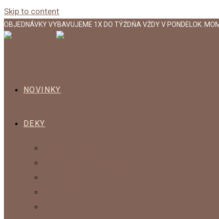
Skip to content
OBJEDNÁVKY VYBAVUJEME 1X DO TÝŽDŇA VŽDY V PONDELOK. MO
NOVINKY
DEKY
DETSKÁ KOLEKCIA
KOLEKCIA AKO V BAVLNKE
KOLEKCIA EXCLUSIVE
KOLEKCIA KLASIK
KOLEKCIA POKOJNÝ SPÁNOK