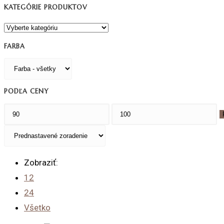
KATEGÓRIE PRODUKTOV
FARBA
PODĽA CENY
Minimálna
Maximálna
cena
cena
Zobraziť:
12
24
Všetko