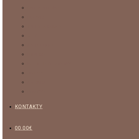
ŠÁLE A PELERÍNY
RUKAVICE
SVETRE A KABÁTY
SETY
NÁHRDELNÍKY
PRÍVESKY
INTERIÉROVÉ DOPLNKY
OBRAZY
NÁUŠNICE
PONOŽKY
KONTAKTY
0
0.00
€