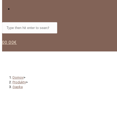
TOGGLE
Search
WEBSITE
this
website
0
0.00
€
SEARCH
čiapka
Domov
>
Produkty
>
čiapka