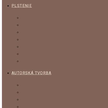
PLSTENIE
ČESANÁ VLNA
MYKANÁ VLNA
OZDOBNÉ VLÁKNA
SADY NA PLSTENIE
POMÔCKY NA PLSTENIE
KOMPONENTY
VLNA NA ŠTRIKOVANIE
AUTORSKÁ TVORBA
BROŠŇE
KABELKY
ČIAPKY A KLOBÚKY
PAPUČE