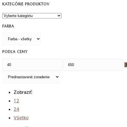
KATEGÓRIE PRODUKTOV
FARBA
PODĽA CENY
Minimálna
Maximálna
cena
cena
Zobraziť:
12
24
Všetko