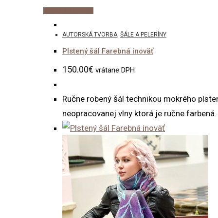
Pridať do košíka
AUTORSKÁ TVORBA
,
ŠÁLE A PELERÍNY
Plstený šál Farebná inoväť
150.00
€
vrátane DPH
Ručne robený šál technikou mokrého plsteni
neopracovanej vlny ktorá je ručne farbená. 