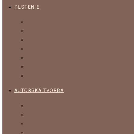
PLSTENIE
ČESANÁ VLNA
MYKANÁ VLNA
OZDOBNÉ VLÁKNA
SADY NA PLSTENIE
POMÔCKY NA PLSTENIE
KOMPONENTY
VLNA NA ŠTRIKOVANIE
AUTORSKÁ TVORBA
BROŠŇE
KABELKY
ČIAPKY A KLOBÚKY
PAPUČE