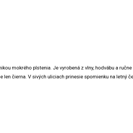
ikou mokrého plstenia. Je vyrobená z vlny, hodvábu a ručne 
e len čierna. V sivých uliciach prinesie spomienku na letný č