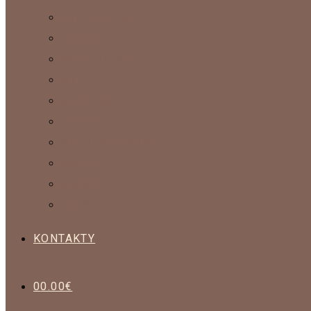
ŠÁLE A PELERÍNY
RUKAVICE
SVETRE A KABÁTY
SETY
NÁHRDELNÍKY
PRÍVESKY
INTERIÉROVÉ DOPLNKY
OBRAZY
NÁUŠNICE
PONOŽKY
KONTAKTY
0
0.00
€