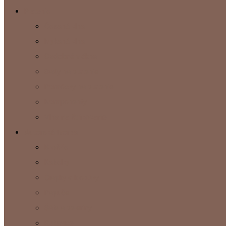
Plstenie
Česaná vlna
Mykaná vlna
Ozdobné vlákna
Sady na plstenie
Pomôcky na plstenie
Komponenty
Vlna na štrikovanie
Autorská tvorba
Brošňe
Kabelky
Čiapky a klobúky
Papuče
Šále a peleríny
Rukavice