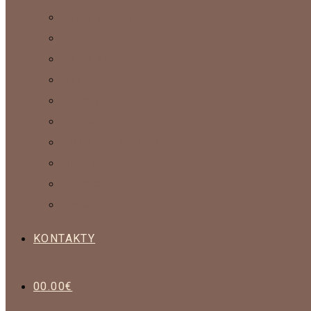
ŠÁLE A PELERÍNY
RUKAVICE
SVETRE A KABÁTY
SETY
NÁHRDELNÍKY
PRÍVESKY
INTERIÉROVÉ DOPLNKY
OBRAZY
NÁUŠNICE
PONOŽKY
KONTAKTY
0
0.00
€