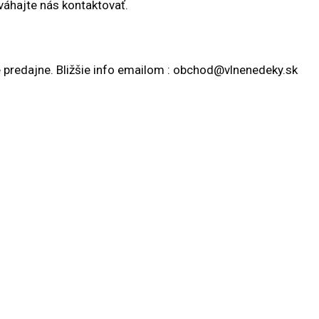
váhajte nás kontaktovať.
redajne. Bližšie info emailom : obchod@vlnenedeky.sk