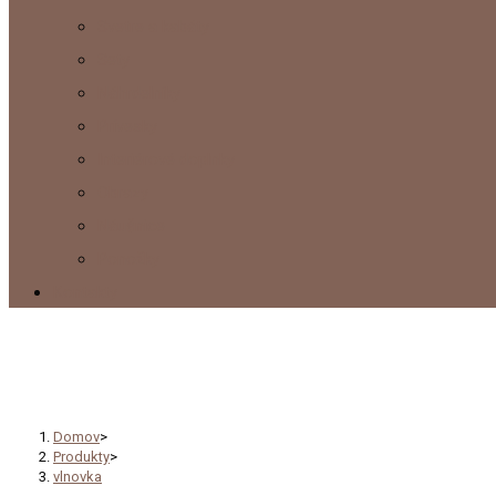
Svetre a kabáty
Sety
Náhrdelníky
Prívesky
Interiérové doplnky
Obrazy
Náušnice
Ponožky
Kontakty
vlnovka
Domov
>
Produkty
>
vlnovka