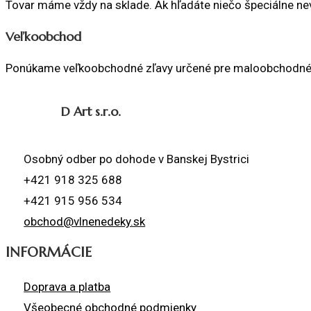
Tovar máme vždy na sklade. Ak hľadáte niečo špeciálne ne
Veľkoobchod
Ponúkame veľkoobchodné zľavy určené pre maloobchodné p
D Art s.r.o.
Osobný odber po dohode v Banskej Bystrici
+421 918 325 688
+421 915 956 534
obchod@vlnenedeky.sk
INFORMÁCIE
Doprava a platba
Všeobecné obchodné podmienky