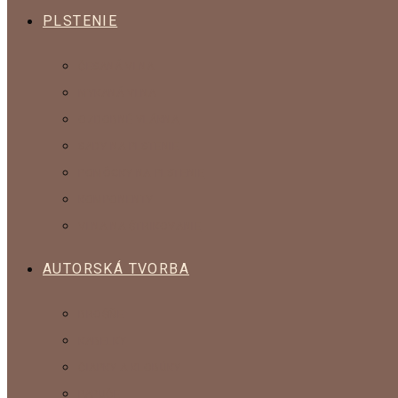
PLSTENIE
ČESANÁ VLNA
MYKANÁ VLNA
OZDOBNÉ VLÁKNA
SADY NA PLSTENIE
POMÔCKY NA PLSTENIE
KOMPONENTY
VLNA NA ŠTRIKOVANIE
AUTORSKÁ TVORBA
BROŠŇE
KABELKY
ČIAPKY A KLOBÚKY
PAPUČE