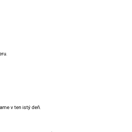
eru.
ame v ten istý deň.