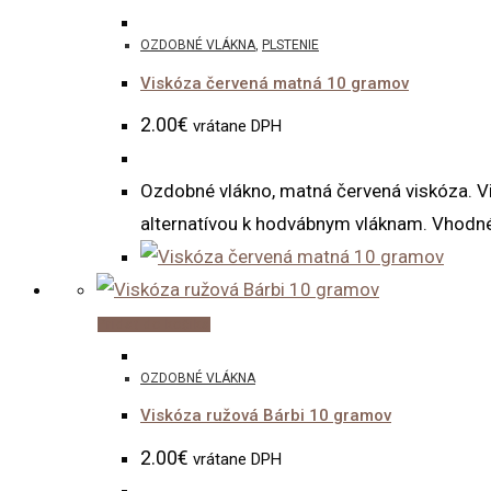
OZDOBNÉ VLÁKNA
,
PLSTENIE
Viskóza červená matná 10 gramov
2.00
€
vrátane DPH
Ozdobné vlákno, matná červená viskóza. Vi
alternatívou k hodvábnym vláknam. Vhodné 
Pridať do košíka
OZDOBNÉ VLÁKNA
Viskóza ružová Bárbi 10 gramov
2.00
€
vrátane DPH