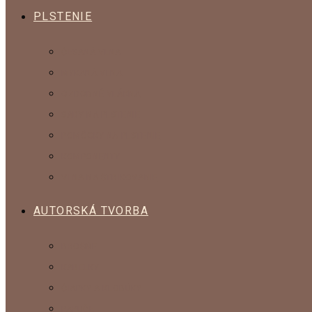
PLSTENIE
ČESANÁ VLNA
MYKANÁ VLNA
OZDOBNÉ VLÁKNA
SADY NA PLSTENIE
POMÔCKY NA PLSTENIE
KOMPONENTY
VLNA NA ŠTRIKOVANIE
AUTORSKÁ TVORBA
BROŠŇE
KABELKY
ČIAPKY A KLOBÚKY
PAPUČE