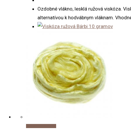
Ozdobné vlákno, lesklá ružová viskóza. Vis
alternatívou k hodvábnym vláknam. Vhodné 
Pridať do košíka