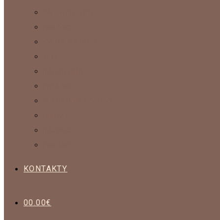
ŠÁLE A PELERÍNY
RUKAVICE
SVETRE A KABÁTY
SETY
NÁHRDELNÍKY
PRÍVESKY
INTERIÉROVÉ DOPLNKY
OBRAZY
NÁUŠNICE
PONOŽKY
KONTAKTY
0
0.00
€