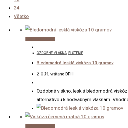
24
Všetko
Pridať do košíka
OZDOBNÉ VLÁKNA
,
PLSTENIE
Bledomodrá lesklá viskóza 10 gramov
2.00
€
vrátane DPH
Ozdobné vlákno, lesklá bledomodrá viskóza
alternatívou k hodvábnym vláknam. Vhodné 
Pridať do košíka