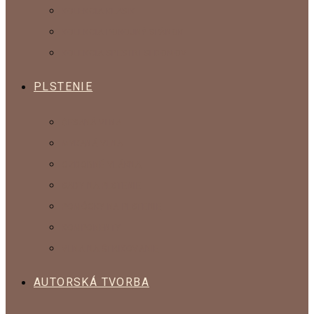
KOLEKCIA KLASIK
KOLEKCIA POKOJNÝ SPÁNOK
KOLEKCIA SPESTRI SI DOMOV
PLSTENIE
ČESANÁ VLNA
MYKANÁ VLNA
OZDOBNÉ VLÁKNA
SADY NA PLSTENIE
POMÔCKY NA PLSTENIE
KOMPONENTY
VLNA NA ŠTRIKOVANIE
AUTORSKÁ TVORBA