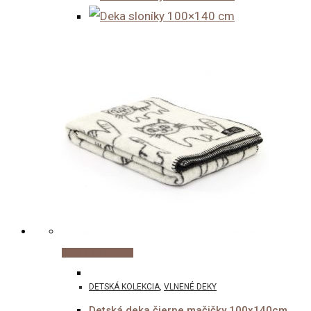
Pridať do košíka
DETSKÁ KOLEKCIA
,
VLNENÉ DEKY
Detská deka čierne mačičky 100x140cm