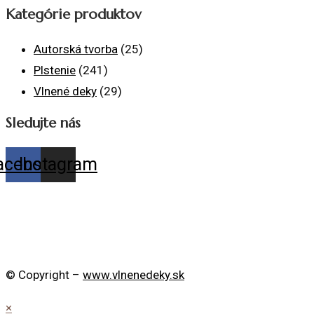
Kategórie produktov
Autorská tvorba
(25)
Plstenie
(241)
Vlnené deky
(29)
Sledujte nás
acebook
Instagram
© Copyright –
www.vlnenedeky.sk
×