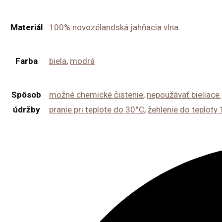
Materiál
100% novozélandská jahňacia vlna
Farba
biela
,
modrá
Spôsob
možné chemické čistenie
,
nepoužávať bieliace 
údržby
pranie pri teplote do 30°C
,
žehlenie do teploty
Opens
in
a
new
window