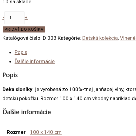
10 na sklade
množstvo
-
+
Deka
PRIDAŤ DO KOŠÍKA
sloníky
Katalógové číslo:
D 003
Kategórie:
Detská kolekcia
,
Vlnené
100x140
cm
Popis
Ďalšie informácie
Popis
Deka sloníky
je vyrobená zo 100%-tnej jahňacej vlny, ktor
detskú pokožku. Rozmer 100 x 140 cm vhodný napríklad do
Ďalšie informácie
Rozmer
100 x 140 cm