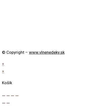
© Copyright –
www.vlnenedeky.sk
×
×
Košík