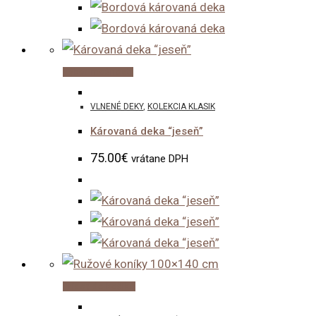
be
chosen
on
the
This
Výber možností
product
product
VLNENÉ DEKY
,
KOLEKCIA KLASIK
page
has
Károvaná deka “jeseň”
multiple
variants.
75.00
€
vrátane DPH
The
options
may
be
chosen
on
Pridať do košíka
the