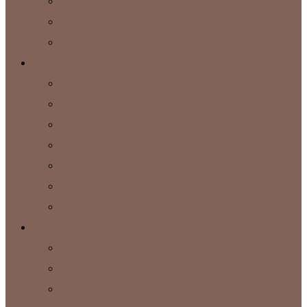
Kolekcia Klasik
Kolekcia pokojný spánok
Kolekcia Spestri si domov
Plstenie
Česaná vlna
Mykaná vlna
Ozdobné vlákna
Sady na plstenie
Pomôcky na plstenie
Komponenty
Vlna na štrikovanie
Autorská tvorba
Brošňe
Kabelky
Čiapky a klobúky