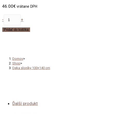
46.00
€
vrátane DPH
množstvo
-
+
Deka
Pridať do košíka
sloníky
100x140
Deka sloníky 100×140 cm
cm
Domov
>
Shop
>
Deka sloníky 100×140 cm
Ďalší produkt