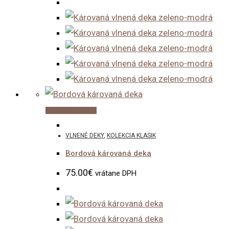
This
Výber možností
product
VLNENÉ DEKY
,
KOLEKCIA KLASIK
has
Bordová károvaná deka
multiple
variants.
75.00
€
vrátane DPH
The
options
may