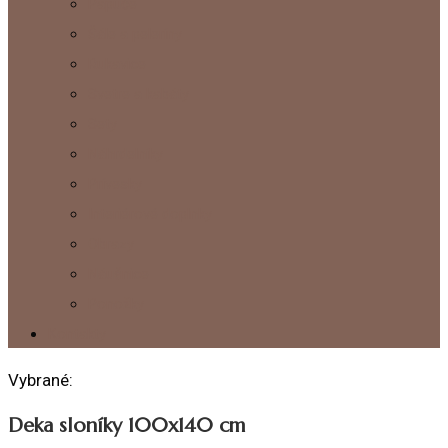
Papuče
Šále a peleríny
Rukavice
Svetre a kabáty
Sety
Náhrdelníky
Prívesky
Interiérové doplnky
Obrazy
Náušnice
Ponožky
Kontakty
Vybrané:
Deka sloníky 100x140 cm