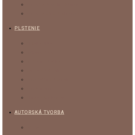
KOLEKCIA POKOJNÝ SPÁNOK
KOLEKCIA SPESTRI SI DOMOV
PLSTENIE
ČESANÁ VLNA
MYKANÁ VLNA
OZDOBNÉ VLÁKNA
SADY NA PLSTENIE
POMÔCKY NA PLSTENIE
KOMPONENTY
VLNA NA ŠTRIKOVANIE
AUTORSKÁ TVORBA
BROŠŇE