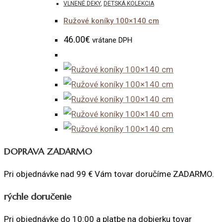
VLNENÉ DEKY
,
DETSKÁ KOLEKCIA
product
page
Ružové koníky 100×140 cm
46.00
€
vrátane DPH
DOPRAVA ZADARMO
Pri objednávke nad 99 € Vám tovar doručíme ZADARMO.
rýchle doručenie
Pri objednávke do 10:00 a platbe na dobierku tovar