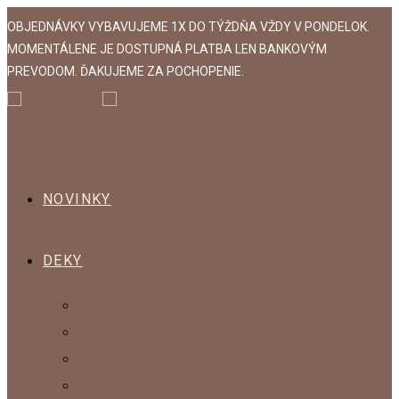
Skip
OBJEDNÁVKY VYBAVUJEME 1X DO TÝŽDŇA VŽDY V PONDELOK.
to
MOMENTÁLENE JE DOSTUPNÁ PLATBA LEN BANKOVÝM
content
PREVODOM. ĎAKUJEME ZA POCHOPENIE.
NOVINKY
DEKY
DETSKÁ KOLEKCIA
KOLEKCIA AKO V BAVLNKE
KOLEKCIA EXCLUSIVE
KOLEKCIA KLASIK