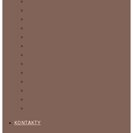
KABELKY
ČIAPKY A KLOBÚKY
PAPUČE
ŠÁLE A PELERÍNY
RUKAVICE
SVETRE A KABÁTY
SETY
NÁHRDELNÍKY
PRÍVESKY
INTERIÉROVÉ DOPLNKY
OBRAZY
NÁUŠNICE
PONOŽKY
KONTAKTY