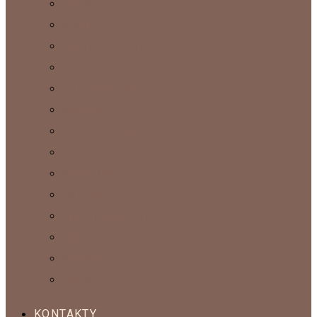
BROŠŇE
KABELKY
ČIAPKY A KLOBÚKY
PAPUČE
ŠÁLE A PELERÍNY
RUKAVICE
SVETRE A KABÁTY
SETY
NÁHRDELNÍKY
PRÍVESKY
INTERIÉROVÉ DOPLNKY
OBRAZY
NÁUŠNICE
PONOŽKY
KONTAKTY