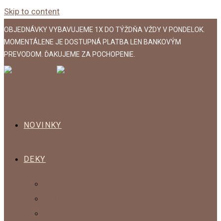
Skip to content
OBJEDNÁVKY VYBAVUJEME 1X DO TÝŽDŇA VŽDY V PONDELOK.
MOMENTÁLENE JE DOSTUPNÁ PLATBA LEN BANKOVÝM
PREVODOM. ĎAKUJEME ZA POCHOPENIE.
NOVINKY
DEKY
DETSKÁ KOLEKCIA
KOLEKCIA AKO V BAVLNKE
KOLEKCIA EXCLUSIVE