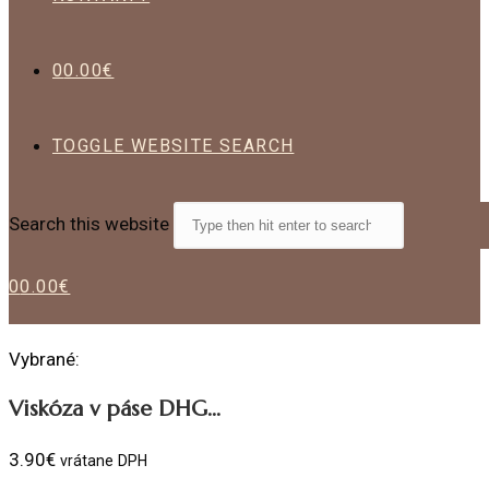
0
0.00
€
TOGGLE WEBSITE SEARCH
Search this website
0
0.00
€
Vybrané:
Viskóza v páse DHG…
3.90
€
vrátane DPH