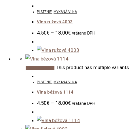
PLSTENIE
,
MYKANÁ VLNA
Vlna ružová 4003
4.50
€
–
18.00
€
vrátane DPH
This product has multiple variant
Výber možností
PLSTENIE
,
MYKANÁ VLNA
Vlna béžová 1114
4.50
€
–
18.00
€
vrátane DPH