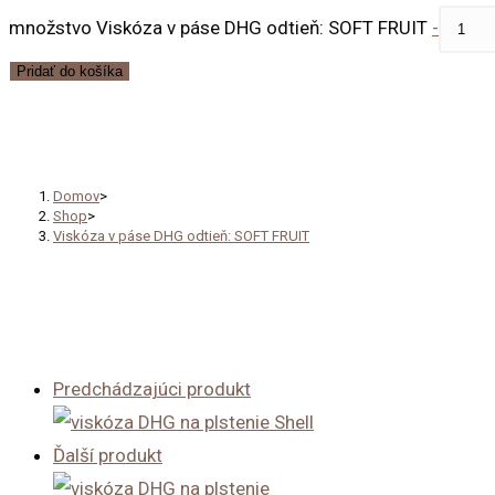
množstvo Viskóza v páse DHG odtieň: SOFT FRUIT
-
Pridať do košíka
Viskóza v páse DHG odtieň: S
Domov
>
Shop
>
Viskóza v páse DHG odtieň: SOFT FRUIT
Predchádzajúci produkt
Ďalší produkt