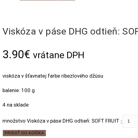
Viskóza v páse DHG odtieň: SO
3.90
€
vrátane DPH
viskóza v šťavnatej farbe ríbezlového džúsu
balenie: 100 g
4 na sklade
množstvo Viskóza v páse DHG odtieň: SOFT FRUIT
-
PRIDAŤ DO KOŠÍKA