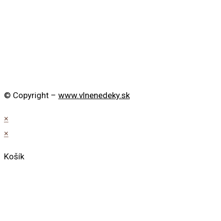
© Copyright –
www.vlnenedeky.sk
×
×
Košík