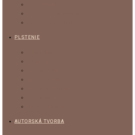
KOLEKCIA KLASIK
KOLEKCIA POKOJNÝ SPÁNOK
KOLEKCIA SPESTRI SI DOMOV
PLSTENIE
ČESANÁ VLNA
MYKANÁ VLNA
OZDOBNÉ VLÁKNA
SADY NA PLSTENIE
POMÔCKY NA PLSTENIE
KOMPONENTY
VLNA NA ŠTRIKOVANIE
AUTORSKÁ TVORBA